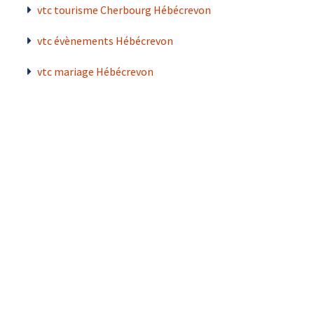
vtc tourisme Cherbourg Hébécrevon
vtc évènements Hébécrevon
vtc mariage Hébécrevon